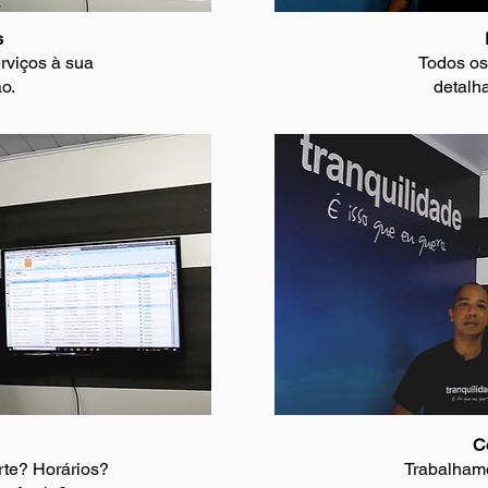
s
rviços à sua
Todos os
o.
detalh
C
te? Horários?
Trabalham