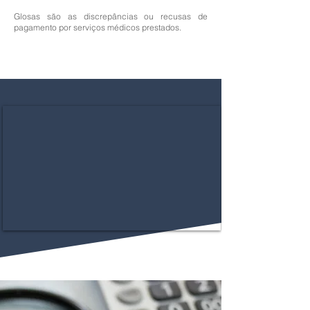
Glosas são as discrepâncias ou recusas de
pagamento por serviços médicos prestados.