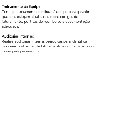
Treinamento da Equipe:
Forneça treinamento contínuo à equipe para garantir
que eles estejam atualizados sobre códigos de
faturamento, políticas de reembolso e documentação
adequada.
Auditorias Internas:
Realize auditorias internas periódicas para identificar
possíveis problemas de faturamento e corrija-os antes do
envio para pagamento.
Aprimoramento do Sistema de Informação:
O Esmeralda Connect ajuda na gestão eficiente do
processo de faturamento, minimizando erros.
Monitoramento de Tendências:
Analise regularmente as razões para glosas e identifique
padrões.
Isso pode ajudar a abordar questões sistêmicas e evitar
problemas recorrentes.
Rua Senador Ivo D' Aquino 121